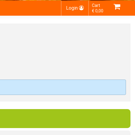
Cart
Login
€ 0,00
Choose order method
You do not have any products in your
shopping basket yet.
Subtotal:
€ 0,00