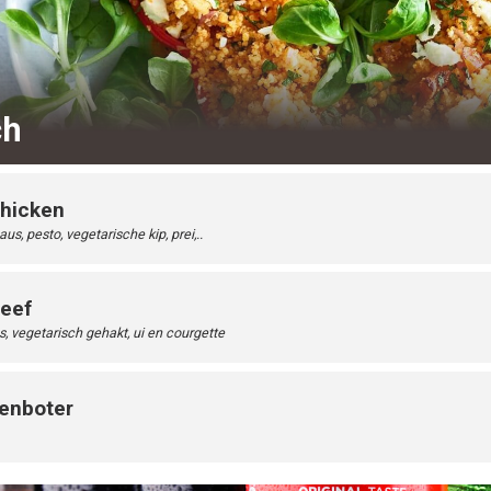
ch
chicken
s, pesto, vegetarische kip, prei,..
beef
 vegetarisch gehakt, ui en courgette
enboter