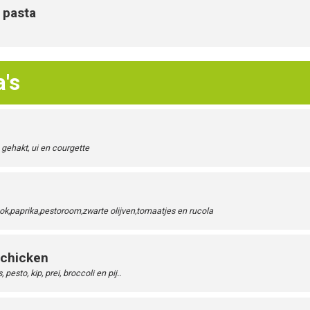
 pasta
a's
gehakt, ui en courgette
ook,paprika,pestoroom,zwarte olijven,tomaatjes en rucola
 chicken
esto, kip, prei, broccoli en pij..