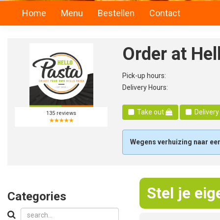
Home
Menu
Bestellen
Contact
Order at Hel
Pick-up hours:
Delivery Hours:
Take out
Deliver
135
reviews
★★★★★
Wegens verhuizing naar een 
Stel je ei
Categories