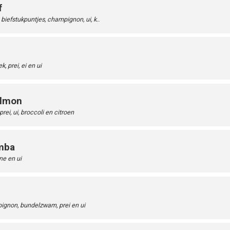
f
biefstukpuntjes, champignon, ui, k..
 prei, ei en ui
almon
ei, ui, broccoli en citroen
mba
ne en ui
gnon, bundelzwam, prei en ui