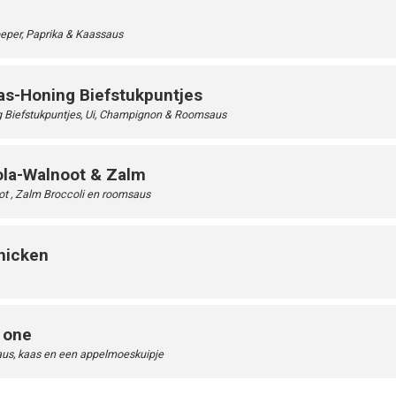
 peper, Paprika & Kaassaus
aas-Honing Biefstukpuntjes
g Biefstukpuntjes, Ui, Champignon & Roomsaus
ola-Walnoot & Zalm
ot , Zalm Broccoli en roomsaus
hicken
e one
us, kaas en een appelmoeskuipje