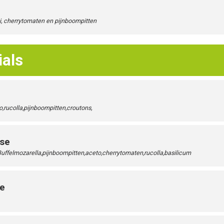
ui, cherrytomaten en pijnboompitten
ials
,rucolla,pijnboompitten,croutons,
ese
uffelmozarella,pijnboompitten,aceto,cherrytomaten,rucolla,basilicum
se